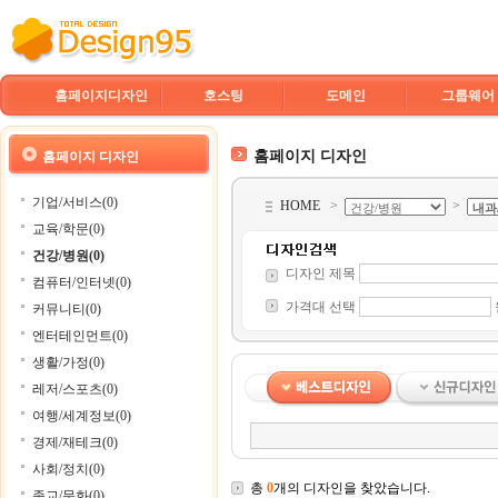
홈페이지디자인
호스팅
도메인
그룹웨어
홈페이지 디자인
홈페이지 디자인
기업/서비스(0)
HOME
>
>
교육/학문(0)
건강/병원(0)
디자인 제목
컴퓨터/인터넷(0)
가격대 선택
커뮤니티(0)
엔터테인먼트(0)
생활/가정(0)
레저/스포츠(0)
여행/세계정보(0)
경제/재테크(0)
사회/정치(0)
총
0
개의 디자인을 찾았습니다.
종교/문화(0)