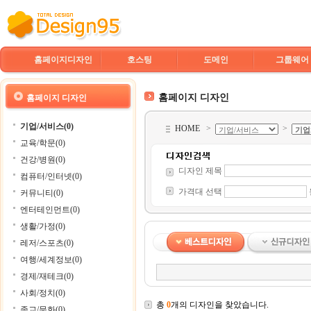
홈페이지디자인
호스팅
도메인
그룹웨어
홈페이지 디자인
홈페이지 디자인
기업/서비스(0)
HOME
>
>
교육/학문(0)
건강/병원(0)
디자인 제목
컴퓨터/인터넷(0)
가격대 선택
커뮤니티(0)
엔터테인먼트(0)
생활/가정(0)
레저/스포츠(0)
여행/세계정보(0)
경제/재테크(0)
사회/정치(0)
총
0
개의 디자인을 찾았습니다.
종교/문화(0)